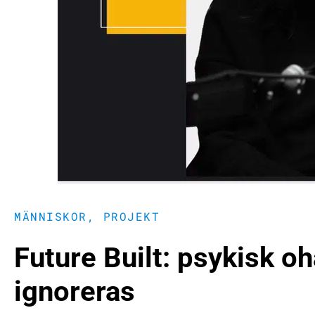
MÄNNISKOR
,
PROJEKT
Future Built: psykisk o
ignoreras