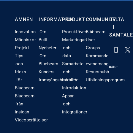
ÄMNEN
INFORMATION
PRODUKT
COMMUNITY
DELTA
I
Innovation
Om
Produktöversikt
Bluebeam
SAMTALE
Människor
Built
Markeringar
User
Projekt
Nyeheter
och
Groups
Tips
Om
data
Kommande
och
Bluebeam
Samarbete
evenemang
tricks
Kunders
och
Resurshubb
för
framgångshistorier
mobilitet
Utbildningsprogram
Bluebeam
Introduktion
Bluebeam
Appar
från
och
insidan
integrationer
Videoberättelser