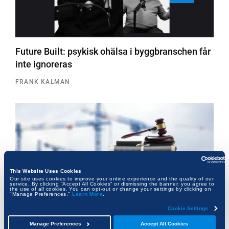
Future Built: psykisk ohälsa i byggbranschen får
inte ignoreras
FRANK KALMAN
This Website Uses Cookies
Our site uses cookies to improve your online experience and the quality of our
service. By clicking “Accept All Cookies” or dismissing the banner, you agree to
the use of all cookies. You can opt-out or change your settings by clicking on
"Manage Preferences."
Learn More
.
Cookie Settings
Manage Preferences
Accept All Cookies