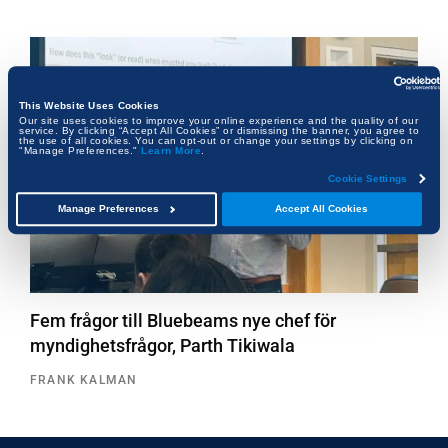
This Website Uses Cookies
Our site uses cookies to improve your online experience and the quality of our
service. By clicking “Accept All Cookies” or dismissing the banner, you agree to
the use of all cookies. You can opt-out or change your settings by clicking on
"Manage Preferences."
Learn More
.
Cookie Settings
Manage Preferences
Accept All Cookies
Fem frågor till Bluebeams nye chef för
myndighetsfrågor, Parth Tikiwala
FRANK KALMAN