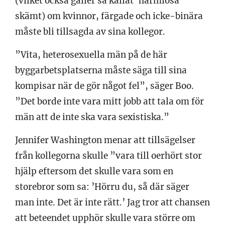
(vilket också gäller så kallat ’harmlösa’
skämt) om kvinnor, färgade och icke-binära
måste bli tillsagda av sina kollegor.
”Vita, heterosexuella män på de här
byggarbetsplatserna måste säga till sina
kompisar när de gör något fel”, säger Boo.
”Det borde inte vara mitt jobb att tala om för
män att de inte ska vara sexistiska.”
Jennifer Washington menar att tillsägelser
från kollegorna skulle ”vara till oerhört stor
hjälp eftersom det skulle vara som en
storebror som sa: ’Hörru du, så där säger
man inte. Det är inte rätt.’ Jag tror att chansen
att beteendet upphör skulle vara större om