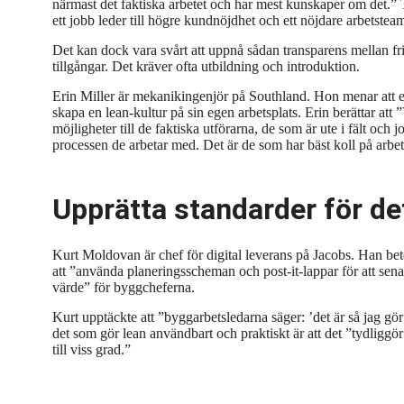
närmast det faktiska arbetet och har mest kunskaper om det.” T
ett jobb leder till högre kundnöjdhet och ett nöjdare arbetst
Det kan dock vara svårt att uppnå sådan transparens mellan fr
tillgångar. Det kräver ofta utbildning och introduktion.
Erin Miller är mekanikingenjör på Southland. Hon menar att et
skapa en lean-kultur
på sin egen arbetsplats. Erin berättar att
möjligheter till de faktiska utförarna, de som är ute i fält och jo
processen de arbetar med. Det är de som har bäst koll på arbet
Upprätta standarder för d
Kurt Moldovan är chef för digital leverans på Jacobs. Han b
att ”använda planeringsscheman och post-it-lappar för att sena
värde” för byggcheferna.
Kurt upptäckte att ”byggarbetsledarna säger: ’det är så jag gör r
det som gör lean användbart och praktiskt är att det
”tydliggör
till viss grad.”