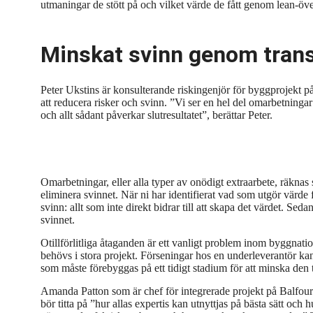
utmaningar de stött på och vilket värde de fått genom lean-öv
Minskat svinn genom tran
Peter Ukstins är konsulterande riskingenjör för byggprojek
att reducera risker och svinn. ”Vi ser en hel del omarbetninga
och allt sådant påverkar slutresultatet”, berättar Peter.
Omarbetningar, eller alla typer av onödigt extraarbete, räknas 
eliminera svinnet. När ni har identifierat vad som utgör värde f
svinn: allt som inte direkt bidrar till att skapa det värdet. Seda
svinnet.
Otillförlitliga åtaganden är ett vanligt problem
inom byggnation
behövs i stora projekt. Förseningar hos en underleverantör kan
som måste förebyggas på ett tidigt stadium för att minska den 
Amanda Patton som är chef för integrerade projekt på Balfour 
bör titta på ”hur allas expertis kan utnyttjas på bästa sätt och