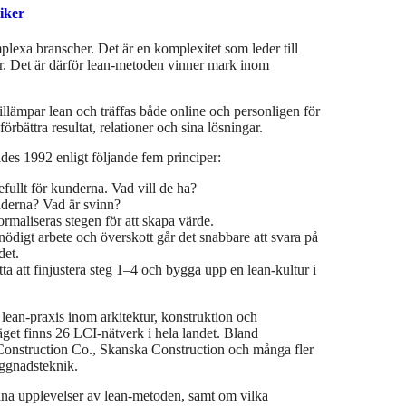
iker
r. Det är därför lean-metoden vinner mark inom
llämpar lean och träffas både online och personligen för
förbättra resultat, relationer och sina lösningar.
s 1992 enligt följande fem principer:
efullt för kunderna. Vad vill de ha?
nderna? Vad är svinn?
ormaliseras stegen för att skapa värde.
nödigt arbete och överskott går det snabbare att svara på
det.
sätta att finjustera steg 1–4 och bygga upp en lean-kultur i
 lean-praxis inom arkitektur, konstruktion och
get finns 26 LCI-nätverk i hela landet. Bland
Construction Co., Skanska Construction och många fler
yggnadsteknik.
na upplevelser av lean-metoden, samt om vilka