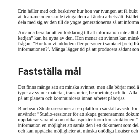
Erin håller med och beskriver hur hon var tvungen att få buk
att lean-metoden skulle tvinga dem att ändra arbetssätt. Iställe
dela med sig av den till de yngre generationerna så att inform
Amanda berättar att en förklaring till att information inte alltid
kedjan” kan ha nytta av den. Hon menar att svinnet kan minskas 
frågan: ”Hur kan vi inkludera fler personer i samtalet [och] f
informationen?’. Många lägger tid på att producera sådant so
Fastställa mål
Det finns många sätt att minska svinnet, men alla börjar med
ä
typer av svinn: material, transporter, bearbetning och tid. Alla
på att planera och kommunicera innan arbetet påbörjas.
Bluebeam Studio-sessioner
är en plattform särskilt avsedd f
använder ”Studio-sessioner för att skapa gemensamma dokume
uppdaterar varandra om olika aspekter inom konstruktionen.” D
information en möjlighet att samla den i ett dokument som dela
och kan upptäcka möjligheter att minska onödiga insatser och 