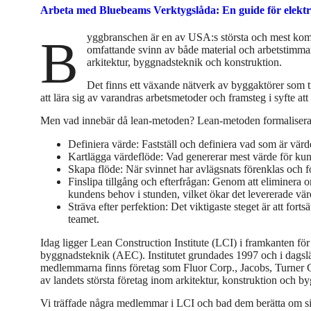
Arbeta med Bluebeams Verktygslåda: En guide för elektr
Byggbranschen är en av USA:s största och mest komplexa branscher. Det är en komplexitet som leder till
omfattande svinn av både material och arbetstimma
arkitektur, byggnadsteknik och konstruktion.
Det finns ett växande nätverk av byggaktörer som ti
att lära sig av varandras arbetsmetoder och framsteg i syfte att 
Men vad innebär då lean-metoden? Lean-metoden formaliserade
Definiera värde
: Fastställ och definiera vad som är värd
Kartlägga värdeflöde
: Vad genererar mest värde för ku
Skapa flöde
: När svinnet har avlägsnats förenklas och f
Finslipa tillgång och efterfrågan
: Genom att eliminera o
kundens behov i stunden, vilket ökar det levererade vär
Sträva efter perfektion
: Det viktigaste steget är att fort
teamet.
Idag ligger Lean Construction Institute (LCI) i framkanten för
byggnadsteknik (AEC). Institutet grundades 1997 och i dagslä
medlemmarna finns företag som Fluor Corp., Jacobs, Turner 
av landets största företag inom arkitektur, konstruktion och b
Vi träffade några medlemmar i LCI och bad dem berätta om si