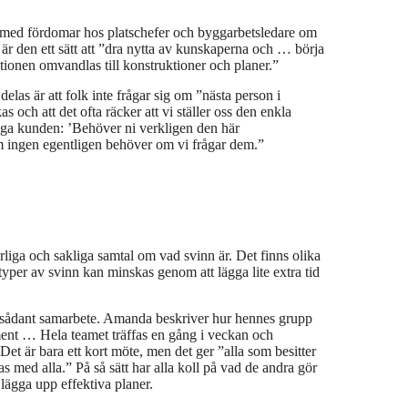
t med fördomar hos platschefer och byggarbetsledare om
t är den ett sätt att ”dra nytta av kunskaperna och … börja
ationen omvandlas till konstruktioner och planer.”
 delas är att folk inte frågar sig om ”nästa person i
och att det ofta räcker att vi ställer oss den enkla
råga kunden: ’Behöver ni verkligen den här
m ingen egentligen behöver om vi frågar dem.”
rliga och sakliga samtal
om vad svinn är. Det finns olika
 typer av svinn kan minskas genom att lägga lite extra tid
ör sådant samarbete. Amanda beskriver hur hennes grupp
nt … Hela teamet träffas en gång i veckan och
et är bara ett kort möte, men det ger ”alla som besitter
s med alla.” På så sätt har alla koll på vad de andra gör
lägga upp effektiva planer.