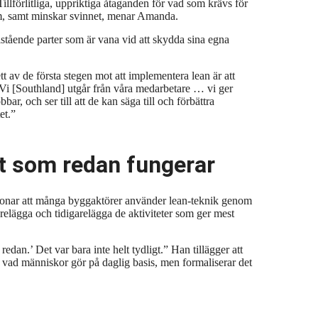
illförlitliga, uppriktiga åtaganden för vad som krävs för
eam, samt minskar svinnet, menar Amanda.
istående parter som är vana vid att skydda sina egna
t av de första stegen mot att implementera lean är
att
 ”Vi [Southland] utgår från våra medarbetare … vi ger
bbar, och ser till att de kan säga till och förbättra
et.”
et som redan fungerar
etonar att många byggaktörer använder lean-teknik genom
relägga och tidigarelägga de aktiviteter som ger mest
edan.’ Det var bara inte helt tydligt.” Han tillägger att
 vad människor gör på daglig basis, men formaliserar det