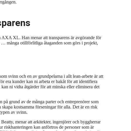
ergången.
sparens
t på AXA XL. Han menar att
transparens är avgörande
för
r … många otillförlitliga åtaganden som görs i projekt,
som svinn och en av grundpelarna i allt lean-arbete är att
ör era kunder kan ni arbeta er bakåt för att identifiera
n kan ni vidta åtgärder för att minska eller eliminera det
 på grund av de många parter och entreprenörer som
 skapa kostsamma förseningar för alla. Det är en risk
typen av svinn.
Beatty, menar att arkitekter, ingenjörer och byggherrar
 hur riskhanteringen kan anförtros de personer som är