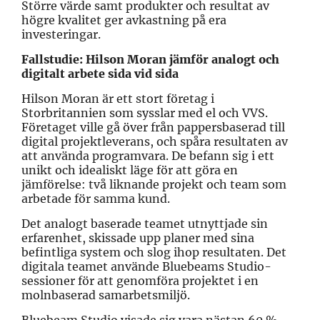
Större värde samt produkter och resultat av
högre kvalitet ger avkastning på era
investeringar.
Fallstudie: Hilson Moran jämför analogt och
digitalt arbete sida vid sida
Hilson Moran är ett stort företag i
Storbritannien som sysslar med el och VVS.
Företaget ville gå över från pappersbaserad till
digital projektleverans, och spåra resultaten av
att använda programvara. De befann sig i ett
unikt och idealiskt läge för att göra en
jämförelse: två liknande projekt och team som
arbetade för samma kund.
Det analogt baserade teamet utnyttjade sin
erfarenhet, skissade upp planer med sina
befintliga system och slog ihop resultaten. Det
digitala teamet använde Bluebeams Studio-
sessioner för att genomföra projektet i en
molnbaserad samarbetsmiljö.
Bluebeam Studio visade sig vara nästan 60 %