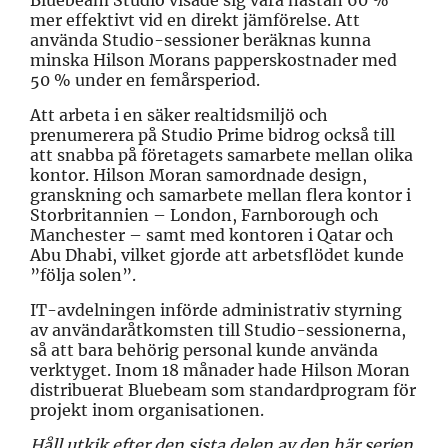
mer effektivt vid en direkt jämförelse. Att
använda Studio-sessioner beräknas kunna
minska Hilson Morans papperskostnader med
50 % under en femårsperiod.
Att arbeta i en säker realtidsmiljö och
prenumerera på Studio Prime bidrog också till
att snabba på företagets samarbete mellan olika
kontor. Hilson Moran samordnade design,
granskning och samarbete mellan flera kontor i
Storbritannien – London, Farnborough och
Manchester – samt med kontoren i Qatar och
Abu Dhabi, vilket gjorde att arbetsflödet kunde
”följa solen”.
IT-avdelningen införde administrativ styrning
av användaråtkomsten till Studio-sessionerna,
så att bara behörig personal kunde använda
verktyget. Inom 18 månader hade Hilson Moran
distribuerat Bluebeam som standardprogram för
projekt inom organisationen.
Håll utkik efter den sista delen av den här serien