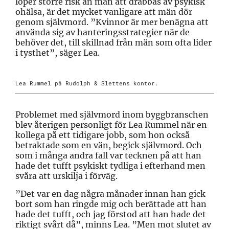
löper större risk än män att drabbas av psykisk
ohälsa, är det mycket vanligare att män dör
genom självmord. ”Kvinnor är mer benägna att
använda sig av hanteringsstrategier när de
behöver det, till skillnad från män som ofta lider
i tysthet”, säger Lea.
Lea Rummel på Rudolph & Slettens kontor.
Problemet med självmord inom byggbranschen
blev återigen personligt för Lea Rummel när en
kollega på ett tidigare jobb, som hon också
betraktade som en vän, begick självmord. Och
som i många andra fall var tecknen på att han
hade det tufft psykiskt tydliga i efterhand men
svåra att urskilja i förväg.
”Det var en dag några månader innan han gick
bort som han ringde mig och berättade att han
hade det tufft, och jag förstod att han hade det
riktigt svårt då”, minns Lea. ”Men mot slutet av