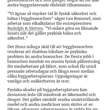
genomsnittet och fem gånger högre än för alla
andra byggrelaterade dödsfall tillsammans.
”Vi ägnar så mycket tid åt fysisk säkerhet och
hälsa i byggbranschen” säger Lea Rummel, som
arbetar som elkalkylator för entreprenören
Rudolph & Sletten
. ”Vi måste göra en liknande
insats när det gäller psykisk hälsa och
säkerhet.”
Det finns många skäl till att byggbranschen
tenderar att drabbas hårdare av psykiska
problem än andra branscher. De flesta jobb i
branschen innebär en enorm fysisk påfrestning
för medarbetare på fältet, som också får utstå
pressade arbetsdagar och långa resor mellan
olika byggarbetsplatser. Uppsägningar är
vanliga och osäkerheten är stor.
Fysiska skador på byggarbetsplatsen kan
dessutom leda till missbruk av läkemedel och
droger. Det gäller särskilt starka smärtstillande
medel och andra mediciner som skrivs ut av
läkare, eftersom arbetstagarna är rädda för att