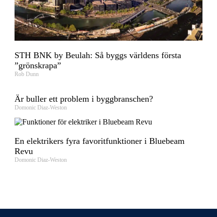
STH BNK by Beulah: Så byggs världens första
”grönskrapa”
Rob Dunn
Är buller ett problem i byggbranschen?
Domonic Diaz-Weston
En elektrikers fyra favoritfunktioner i Bluebeam
Revu
Domonic Diaz-Weston