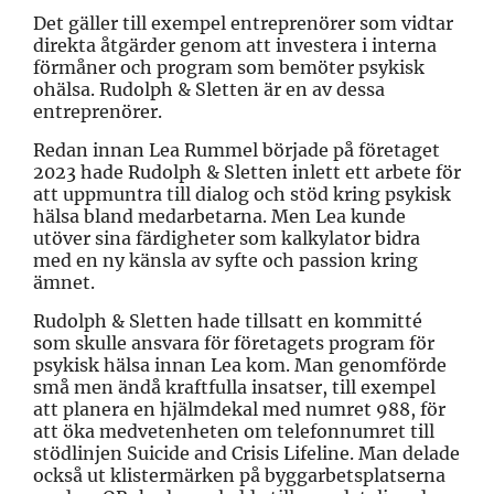
Det gäller till exempel entreprenörer som vidtar
direkta åtgärder genom att investera i interna
förmåner och program som bemöter psykisk
ohälsa. Rudolph & Sletten är en av dessa
entreprenörer.
Redan innan Lea Rummel började på företaget
2023 hade Rudolph & Sletten inlett ett arbete för
att uppmuntra till dialog och stöd kring psykisk
hälsa bland medarbetarna. Men Lea kunde
utöver sina färdigheter som kalkylator bidra
med en ny känsla av syfte och passion kring
ämnet.
Rudolph & Sletten hade tillsatt en kommitté
som skulle ansvara för företagets program för
psykisk hälsa innan Lea kom. Man genomförde
små men ändå kraftfulla insatser, till exempel
att planera en hjälmdekal med numret 988, för
att öka medvetenheten om telefonnumret till
stödlinjen Suicide and Crisis Lifeline. Man delade
också ut klistermärken på byggarbetsplatserna