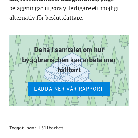
beläggningar utgöra ytterligare ett möjligt
alternativ för beslutsfattare.
Delta i samtalet om hur
byggbranschen kan arbeta mer
hållbart
LADDA NER VÅR RAPPORT
Taggat som:
Hållbarhet