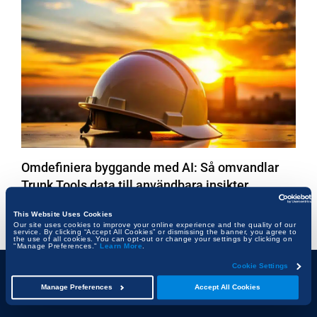
Omdefiniera byggande med AI: Så omvandlar
Trunk Tools data till användbara insikter
JESSICA BROWN
This Website Uses Cookies
Our site uses cookies to improve your online experience and the quality of our
service. By clicking “Accept All Cookies” or dismissing the banner, you agree to
the use of all cookies. You can opt-out or change your settings by clicking on
"Manage Preferences."
Learn More
.
Cookie Settings
Manage Preferences
Accept All Cookies
ÄMNEN