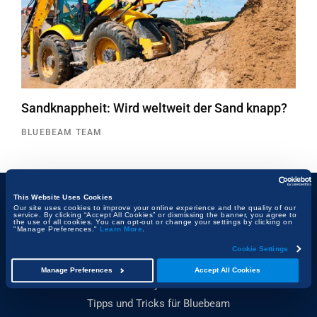
Sandknappheit: Wird weltweit der Sand knapp?
BLUEBEAM TEAM
This Website Uses Cookies
Our site uses cookies to improve your online experience and the quality of our
THEMEN
service. By clicking “Accept All Cookies” or dismissing the banner, you agree to
the use of all cookies. You can opt-out or change your settings by clicking on
"Manage Preferences."
Learn More
.
Innovationen
Cookie Settings
Mitarbeiter
Manage Preferences
Accept All Cookies
Projekte
Tipps und Tricks für Bluebeam