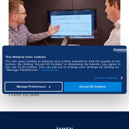
This Website Uses Cookies
Our site uses cookies to improve your online experience and the quality of our
service. By clicking “Accept All Cookies” or dismissing the banner, you agree to
the use of all cookies. You can opt-out or change your settings by clicking on
Bygga smartare: Så använder Pinnacle
"Manage Preferences."
Learn More
.
Engineering Bluebeam för att omvandla
Cookie Settings
byggnadsdesign
Manage Preferences
Accept All Cookies
FRANK KALMAN