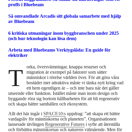
proffs i Bluebeam
Så omvandlade Arcadis sitt globala samarbete med hjälp
av Bluebeam
6 kritiska utmaningar inom byggbranschen under 2025
(och hur teknologin kan lösa dem)
Arbeta med Bluebeams Verktygslåda: En guide för
elektriker
Torka, översvämningar, knappa resurser och
migration är exempel på faktorer som sätter
människor i rörelse världen över. För att göra våra
bostäder mer attraktiva måste vi tänka nytt kring vad
ett hem egentligen är – och inte bara när det gäller
utseende eller funktion. Istället måste man inom design och
byggande röra sig bortom hållbarheten för att bli regenerativ
och skapa bättre samhällen och ekosystem.
Allt det här ingår i
SPACE10:s
uppdrag: ”att skapa ett bättre
vardagsliv för människorna och planeten”. Organisationen
lanserade tävlingen
Regenerative Futures
i syfte att återställa
och förbättra människornas och naturens välmående. Men för