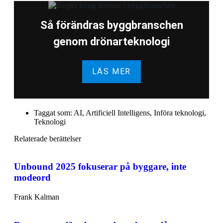
Så förändras byggbranschen
genom drönarteknologi
LÄS MER
Taggat som:
AI
,
Artificiell Intelligens
,
Införa teknologi
,
Teknologi
Relaterade berättelser
Unbound 2025 fokuserar på byggare, inte
modeord
Frank Kalman