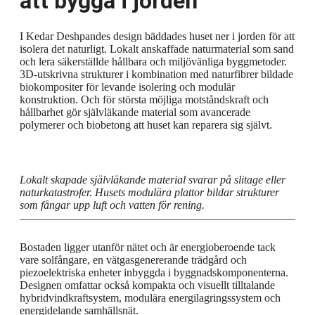
att bygga i jorden
I Kedar Deshpandes design bäddades huset ner i jorden för att
isolera det naturligt. Lokalt anskaffade naturmaterial som sand
och lera säkerställde hållbara och miljövänliga byggmetoder.
3D-utskrivna strukturer i kombination med naturfibrer bildade
biokompositer för levande isolering och modulär
konstruktion. Och för största möjliga motståndskraft och
hållbarhet gör självläkande material som avancerade
polymerer och biobetong att huset kan reparera sig självt.
Lokalt skapade självläkande material svarar på slitage eller
naturkatastrofer. Husets modulära plattor bildar strukturer
som fångar upp luft och vatten för rening.
Bostaden ligger utanför nätet och är energioberoende tack
vare solfångare, en vätgasgenererande trädgård och
piezoelektriska enheter inbyggda i byggnadskomponenterna.
Designen omfattar också kompakta och visuellt tilltalande
hybridvindkraftsystem, modulära energilagringssystem och
energidelande samhällsnät.