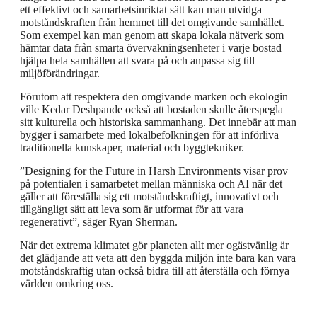
ett effektivt och samarbetsinriktat sätt kan man utvidga
motståndskraften från hemmet till det omgivande samhället.
Som exempel kan man genom att skapa lokala nätverk som
hämtar data från smarta övervakningsenheter i varje bostad
hjälpa hela samhällen att svara på och anpassa sig till
miljöförändringar.
Förutom att respektera den omgivande marken och ekologin
ville Kedar Deshpande också att bostaden skulle återspegla
sitt kulturella och historiska sammanhang. Det innebär att man
bygger i samarbete med lokalbefolkningen för att införliva
traditionella kunskaper, material och byggtekniker.
”Designing for the Future in Harsh Environments visar prov
på potentialen i samarbetet mellan människa och AI när det
gäller att föreställa sig ett motståndskraftigt, innovativt och
tillgängligt sätt att leva som är utformat för att vara
regenerativt”, säger Ryan Sherman.
När det extrema klimatet gör planeten allt mer ogästvänlig är
det glädjande att veta att den byggda miljön inte bara kan vara
motståndskraftig utan också bidra till att återställa och förnya
världen omkring oss.