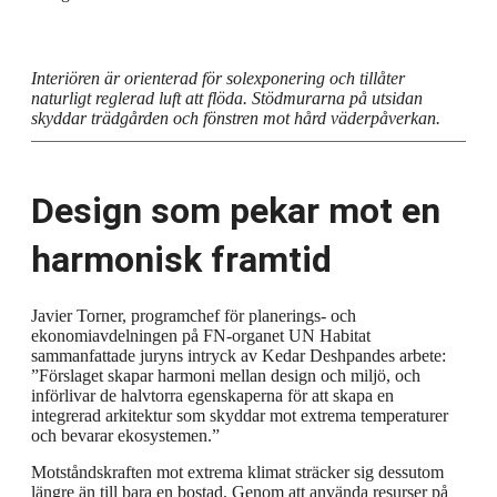
Interiören är orienterad för solexponering och tillåter
naturligt reglerad luft att flöda. Stödmurarna på utsidan
skyddar trädgården och fönstren mot hård väderpåverkan.
Design som pekar mot en
harmonisk framtid
Javier Torner, programchef för planerings- och
ekonomiavdelningen på FN-organet UN Habitat
sammanfattade juryns intryck av Kedar Deshpandes arbete:
”
Förslaget skapar harmoni mellan design och miljö, och
införlivar de halvtorra egenskaperna för att skapa en
integrerad arkitektur som skyddar mot extrema temperaturer
och bevarar ekosystemen.”
Motståndskraften mot extrema klimat sträcker sig dessutom
längre än till bara en bostad. Genom att använda resurser på