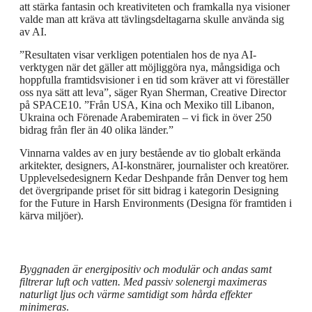
att stärka fantasin och kreativiteten och framkalla nya visioner
valde man att kräva att tävlingsdeltagarna skulle använda sig
av AI.
”Resultaten visar verkligen potentialen hos de nya AI-
verktygen när det gäller att möjliggöra nya, mångsidiga och
hoppfulla framtidsvisioner i en tid som kräver att vi föreställer
oss nya sätt att leva”, säger Ryan Sherman, Creative Director
på SPACE10. ”Från USA, Kina och Mexiko till Libanon,
Ukraina och Förenade Arabemiraten – vi fick in över 250
bidrag från fler än 40 olika länder.”
Vinnarna valdes av en jury bestående av tio globalt erkända
arkitekter, designers, AI-konstnärer, journalister och kreatörer.
Upplevelsedesignern Kedar Deshpande från Denver tog hem
det övergripande priset för sitt bidrag i kategorin Designing
for the Future in Harsh Environments (Designa för framtiden i
kärva miljöer).
Byggnaden är energipositiv och modulär och andas samt
filtrerar luft och vatten. Med passiv solenergi maximeras
naturligt ljus och värme samtidigt som hårda effekter
minimeras
.