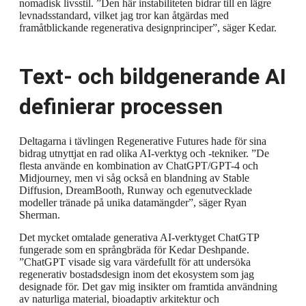
nomadisk livsstil. ”Den här instabiliteten bidrar till en lägre
levnadsstandard, vilket jag tror kan åtgärdas med
framåtblickande regenerativa designprinciper”, säger Kedar.
Text- och bildgenerande AI
definierar processen
Deltagarna i tävlingen Regenerative Futures hade för sina
bidrag utnyttjat en rad olika AI-verktyg och -tekniker. ”De
flesta använde en kombination av ChatGPT/GPT-4 och
Midjourney, men vi såg också en blandning av Stable
Diffusion, DreamBooth, Runway och egenutvecklade
modeller tränade på unika datamängder”, säger Ryan
Sherman.
Det mycket omtalade generativa AI-verktyget ChatGTP
fungerade som en språngbräda för Kedar Deshpande.
”ChatGPT visade sig vara värdefullt för att undersöka
regenerativ bostadsdesign inom det ekosystem som jag
designade för. Det gav mig insikter om framtida användning
av naturliga material, bioadaptiv arkitektur och