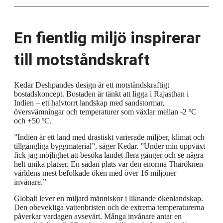
En fientlig miljö inspirerar
till motståndskraft
Kedar Deshpandes design är ett motståndskraftigt
bostadskoncept. Bostaden är tänkt att ligga i Rajasthan i
Indien – ett halvtorrt landskap med sandstormar,
översvämningar och temperaturer som växlar mellan -2 ºC
och +50 ºC.
”Indien är ett land med drastiskt varierade miljöer, klimat och
tillgängliga byggmaterial”, säger Kedar. ”Under min uppväxt
fick jag möjlighet att besöka landet flera gånger och se några
helt unika platser. En sådan plats var den enorma Tharöknen –
världens mest befolkade öken med över 16 miljoner
invånare.”
Globalt lever en miljard människor i liknande ökenlandskap.
Den obevekliga vattenbristen och de extrema temperaturerna
påverkar vardagen avsevärt. Många invånare antar en