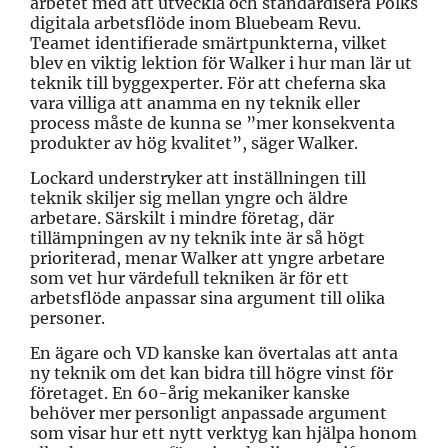
arbetet med att utveckla och standardisera Polks
digitala arbetsflöde inom Bluebeam Revu.
Teamet identifierade smärtpunkterna, vilket
blev en viktig lektion för Walker i hur man lär ut
teknik till byggexperter. För att cheferna ska
vara villiga att anamma en ny teknik eller
process måste de kunna se ”mer konsekventa
produkter av hög kvalitet”, säger Walker.
Lockard understryker att inställningen till
teknik skiljer sig mellan yngre och äldre
arbetare. Särskilt i mindre företag, där
tillämpningen av ny teknik inte är så högt
prioriterad, menar Walker att yngre arbetare
som vet hur värdefull tekniken är för ett
arbetsflöde anpassar sina argument till olika
personer.
En ägare och VD kanske kan övertalas att anta
ny teknik om det kan bidra till högre vinst för
företaget. En 60-årig mekaniker kanske
behöver mer personligt anpassade argument
som visar hur ett nytt verktyg kan hjälpa honom