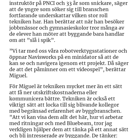
instruktör på PNCI och 33 år som snickare, säger
att de yngre som söker sig till branschen
fortfarande underskattar vilken stor roll
tekniken har. Han berättar att när han besöker
jobbmässor och gymnasieskolor tror många av
de elever han möter att byggande bara handlar
om att ”slå i spik”.
”Vi tar med oss våra robotverktygsstationer och
öppnar Navisworks på en minidator så att de
kan se och navigera igenom ett projekt. Då säger
de att det påminner om ett videospel”, berättar
Miguel.
För Miguel är tekniken mycket mer än ett sätt
att få ner utskriftskostnaderna eller
kommunicera bättre. Tekniken är också ett
viktigt sätt att locka till sig blivande kollegor
med begränsad erfarenhet av byggbranschen.
”Att vi kan visa dem allt det här, hur vi arbetar
med ritningar och med Bluebeam, tror jag
verkligen hjälper dem att tänka på ett annat sätt
och bli intresserade av byggande. De tänker: