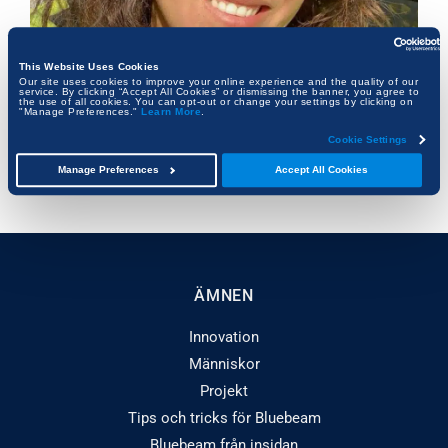
This Website Uses Cookies
Our site uses cookies to improve your online experience and the quality of our
service. By clicking “Accept All Cookies” or dismissing the banner, you agree to
the use of all cookies. You can opt-out or change your settings by clicking on
Räta linjer: så byggde en nattuggla sin karriär på
"Manage Preferences."
Learn More
.
vägen
Cookie Settings
Manage Preferences
Accept All Cookies
KATIE NAVARRA
ÄMNEN
Innovation
Människor
Projekt
Tips och tricks för Bluebeam
Bluebeam från insidan