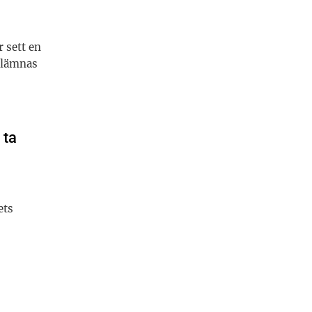
 sett en
 lämnas
 ta
ets