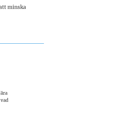
 att minska
jära
 vad