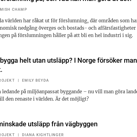
MISH CHAMP
la världen har råkat ut för förslumning, där områden som har
nomisk nedgång överges och bostads- och affärsfastigheter
en på förslumningen håller på att bli en hel industri i sig.
 bygga helt utan utsläpp? I Norge försöker man
.
ROJEKT
EMILY BEYDA
n ledande på miljöanpassat byggande – nu vill man göra land
ll den renaste i världen. Är det möjligt?
minskade utsläpp från vägbyggen
ROJEKT
DIANA KIGHTLINGER