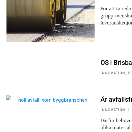
För att ta red
grupp svenska 
leveranskedjo
OS i Brisb
INNOVATION
,
P
Är avfallsf
INNOVATION
Därför behöve
olika material