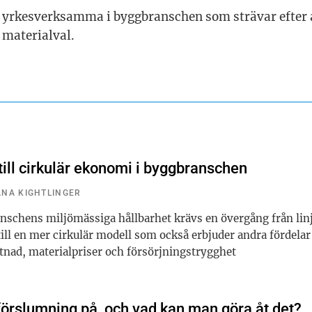
för yrkesverksamma i byggbranschen som strävar efter
 materialval.
 till cirkulär ekonomi i byggbranschen
ANA KIGHTLINGER
anschens miljömässiga hållbarhet krävs en övergång från lin
ll en mer cirkulär modell som också erbjuder andra fördelar
stnad, materialpriser och försörjningstrygghet
förslumning på, och vad kan man göra åt det?