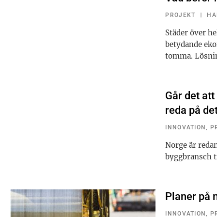
PROJEKT
HA
Städer över he
betydande eko
tomma. Lösning
Går det att
reda på det
INNOVATION
,
P
Norge är reda
byggbransch ti
Planer på 
INNOVATION
,
P