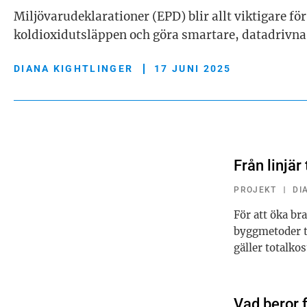
Miljövarudeklarationer (EPD) blir allt viktigare 
koldioxidutsläppen och göra smartare, datadrivna
DIANA KIGHTLINGER
17 JUNI 2025
Från linjär
PROJEKT
DI
För att öka br
byggmetoder ti
gäller totalko
Vad beror 