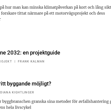
a på hur man kan minska klimatpåverkan på kort och lång sikt
forskare tittat närmare på ett motorvägsprojekt och dess
r
ane 2032: en projektguide
ROJEKT
FRANK KALMAN
ritt byggande möjligt?
DIANA KIGHTLINGER
r byggbranschen granska sina metoder för avfallshantering
ens hela livscykel