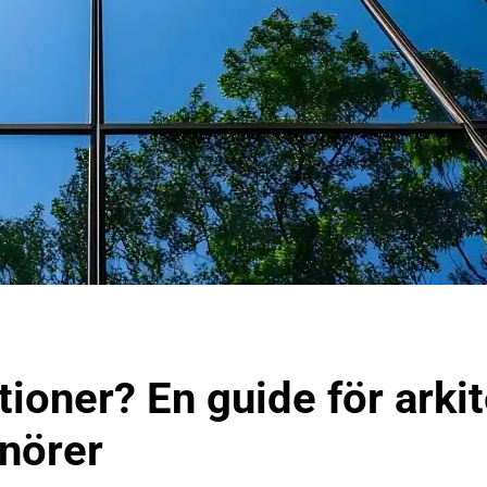
ioner? En guide för arkit
enörer