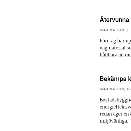
Återvunna p
INNOVATION
Företag har up
vägmaterial s
hållbara än me
Bekämpa kl
INNOVATION
,
P
Bostadsbyggna
energieffekti
redan äger en 
miljövänliga.