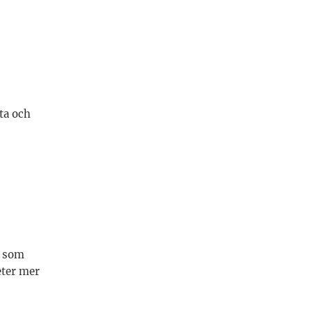
ta och
e som
eter mer