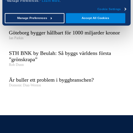
"Manage Preferences."
Learn More
.
Bryta stigmatiseringen: byggbranschens kamp för
Cookie Settings
större medvetenhet och stöd kring psykisk ohälsa
Frank Kalman
Manage Preferences
Accept All Cookies
Göteborg bygger hållbart för 1000 miljarder kronor
Ian Parkin
STH BNK by Beulah: Så byggs världens första
”grönskrapa”
Rob Dunn
Är buller ett problem i byggbranschen?
Domonic Diaz-Weston