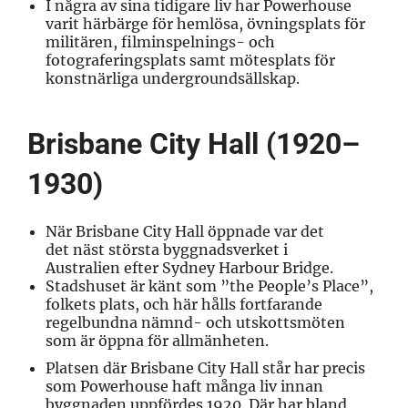
I några av sina tidigare liv har Powerhouse
varit härbärge för hemlösa, övningsplats för
militären, filminspelnings- och
fotograferingsplats samt
mötesplats för
konstnärliga undergroundsällskap
.
Brisbane City Hall (1920–
1930)
När Brisbane City Hall öppnade var det
det
näst största byggnadsverket i
Australien
efter Sydney Harbour Bridge.
Stadshuset är känt som ”the People’s Place”,
folkets plats, och här hålls fortfarande
regelbundna nämnd- och utskottsmöten
som
är öppna för allmänheten
.
Platsen där Brisbane City Hall står har precis
som Powerhouse haft många liv innan
byggnaden uppfördes 1920. Där har bland