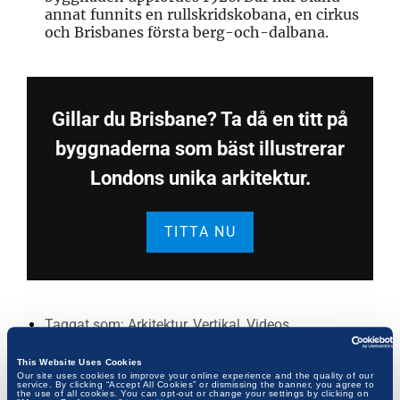
annat funnits en rullskridskobana, en cirkus
och Brisbanes
första berg-och-dalbana
.
Gillar du Brisbane? Ta då en titt på
byggnaderna som bäst illustrerar
Londons unika arkitektur.
TITTA NU
Taggat som:
Arkitektur
,
Vertikal
,
Videos
This Website Uses Cookies
Se fler videofilmer
Our site uses cookies to improve your online experience and the quality of our
service. By clicking “Accept All Cookies” or dismissing the banner, you agree to
the use of all cookies. You can opt-out or change your settings by clicking on