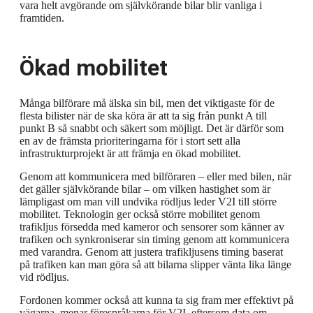
vara helt avgörande om självkörande bilar blir vanliga i
framtiden.
Ökad mobilitet
Många bilförare må älska sin bil, men det viktigaste för de
flesta bilister när de ska köra är att ta sig från punkt A till
punkt B så snabbt och säkert som möjligt. Det är därför som
en av de främsta prioriteringarna för i stort sett alla
infrastrukturprojekt är att främja en ökad mobilitet.
Genom att kommunicera med bilföraren – eller med bilen, när
det gäller självkörande bilar – om vilken hastighet som är
lämpligast om man vill undvika rödljus leder V2I till större
mobilitet. Teknologin ger också större mobilitet genom
trafikljus försedda med kameror och sensorer som känner av
trafiken och synkroniserar sin timing genom att kommunicera
med varandra. Genom att justera trafikljusens timing baserat
på trafiken kan man göra så att bilarna slipper vänta lika länge
vid rödljus.
Fordonen kommer också att kunna ta sig fram mer effektivt på
vägarna, menar förespråkarna för V2I, eftersom data om