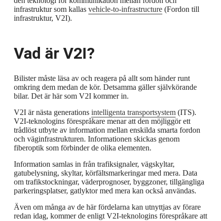
den teknologi för kommunikation mellan fordon och
infrastruktur som kallas
vehicle-to-infrastructure
(Fordon till
infrastruktur, V2I).
Vad är V2I?
Bilister måste läsa av och reagera på allt som händer runt
omkring dem medan de kör. Detsamma gäller självkörande
bilar. Det är här som V2I kommer in.
V2I är nästa generations
intelligenta transportsystem
(ITS).
V2I-teknologins förespråkare menar att den möjliggör ett
trådlöst utbyte av information mellan enskilda smarta fordon
och väginfrastrukturen. Informationen skickas genom
fiberoptik som förbinder de olika elementen.
Information samlas in från trafiksignaler, vägskyltar,
gatubelysning, skyltar, körfältsmarkeringar med mera. Data
om trafikstockningar, väderprognoser, byggzoner, tillgängliga
parkeringsplatser, gatlyktor med mera kan också användas.
Även om många av de här fördelarna kan utnyttjas av förare
redan idag, kommer de enligt V2I-teknologins förespråkare att