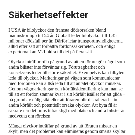
Säkerhetseffekter
I USA är bilolyckor den
främsta dödsorsaken
bland
människor upp till 54 år. Globalt leder bilolyckor till 1,35
miljoner dödsfall per år. Därför letar transportmyndigheterna
alltid efter sätt att förbättra fordonssäkerheten, och enligt
experterna kan V2I bidra till det på flera sätt.
Olyckor inträffar ofta på grund av att en förare gör något som
andra bilister inte förväntar sig. Förutsägbarhet och
konsekvens leder till större säkerhet. Exempelvis kan filbyten
leda till olyckor. Markeringar på vägen som kommunicerar
med fordonen kan alltså leda till att antalet olyckor minskar.
Genom vägmarkeringar och körfältsidentifiering kan man se
till att ett fordon stannar kvar i sitt körfält istället för att glida –
på grund av dålig sikt eller att föraren blir distraherad – in i
andra körfält och potentiellt orsaka olyckor. Att byta fil är
säkrare när det finns tillräckligt med plats och andra bilister är
medvetna om rörelsen.
Många olyckor inträffar på grund av att föraren missar en
skylt, men det problemet kan elimineras genom smarta skyltar