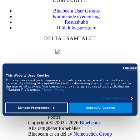
COMMUNITY
Bluebeam User Groups
Kommande evenemang
Resurshubb
Utbildningsprogram
DELTA I SAMTALET
This Website Uses Cookies
Our site uses cookies to improve your online experience and the quality of our
service. By clicking “Accept All Cookies” or dismissing the banner, you agree to
the use of all cookies. You can opt-out or change your settings by clicking on
"Manage Preferences."
Learn More
.
Användarvillkor
Cookie Settings
Sekretesspolicy
DMCA-policy
Manage Preferences
Accept All Cookies
Footer
Copyright © 2002 - 2026
Bluebeam.
Alla rättigheter förbehålles
Bluebeam är en del av
Nemetschek Group