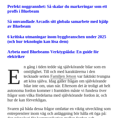
Perfekt noggrannhet: Så skalar du markeringar som ett
proffs i Bluebeam
Så omvandlade Arcadis sitt globala samarbete med hjälp
av Bluebeam
6 kritiska utmaningar inom byggbranschen under 2025
(och hur teknologin kan lösa dem)
Arbeta med Bluebeams Verktygslåda: En guide för
elektriker
En gång i tiden tedde sig självkörande bilar som en
omöjlighet. Till och med karaktärerna i den
tecknade serien
Familjen Jetson
var faktiskt tvungna
att köra själva. Idag gäller frågan om självkörande
bilar inte om, utan när. Eftersom det är troligt att helt
autonoma fordon kommer i framtiden måste vi fundera över
frågor som vilka fördelarna med självkörande fordon är, och
hur de kan förverkligas.
Svaren på båda dessa frågor omfattar en viktig utveckling som
entreprenörer inom väg och anläggning bör hålla ett öga på: