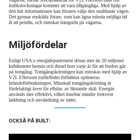
trafikstockningar kommer att vara tillgängliga. Med hjälp av
den här informationen kan föraren välja den snabbaste vägen.
Det gynnar enskilda förare, som kan ägna minsta möjliga tid
åt att pendla, och minskar trängseln på vägarna.
Miljöfördelar
Enligt USA:s energidepartement slösas mer än 20 miljoner
kubikmeter bensin och diesel bort varje år för att fordon går
på tomgång. Tomgångskörningen kan minskas med hjälp av
V2I. Eftersom trafikflödet förbättras optimeras
bränsleförbrukningen. Minskad tomgångskörning är
fördelaktigt även för elbilar, av liknande skäl. Energin
används mer effektivt, vilket innebär mindre frekvent
laddning och användning av nätet.
OCKSÅ PÅ BUILT: