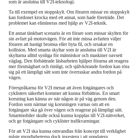
som är anslutna till V2I-teknologi.
Ta till exempel en stoppskylt. Om föraren missar en stoppskylt
kan fordonet krocka med ett annat, som hade företräde. Det
problemet kan elimineras med hjälp av V2I-teknik.
Ett annat tänkbart scenario är en förare som missar skylten för
sin avfart på motorvägen. För att inte missa avfarten väljer
föraren att hastigt bromsa eller byta fil, och orsakar en
kollision. Med smarta skyltar som är anslutna till V2I är
skyltarna alltid synliga för människor och maskiner oavsett
väglag. Den förbättrade läsbarheten hjälper förarna att reagera
mer förutsägbart och rimligt, och självkörande fordon kan röra
sig på ett lämpligt sätt som inte överraskar andra fordon på
vägen.
Förespråkarna för V2I menar att även fotgängares och
cyklisters säkerhet kommer att kunna förbättras. En smart
korsning kan känna av när någon är på väg genom den.
Fordon som närmar sig korsningen varnas om att en
fotgängare ska gå över vägen och reagerar på lämpligt sätt.
Smartmobiler skulle också kunna kopplas till V2I-nätverket,
och ge fotgängare och cyklister trafikvarningar.
För att V2I ska kunna omvandlas från koncept till verklighet
måste myndigheterna dock investera i att uppdatera