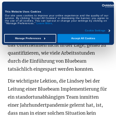
mehr standortübergreifende Projekte
stattfinden. Lindsey zufolge konnte das
This Website Uses Cookies
Our site uses cookies to improve your online experience and the quality of our
service. By clicking “Accept All Cookies” or dismissing the banner, you agree to
Unternehmen durch die Verwendung von
the use of all cookies. You can opt-out or change your settings by clicking on
"Manage Preferences."
Learn More
.
Studio-Sitzungen zudem deutliche
Cookie Settings
Zeiteinsparungen verzeichnen. Allerdings war
Manage Preferences
Accept All Cookies
das Unternehmen nicht in der Lage, genau zu
quantifizieren, wie viele Arbeitsstunden
durch die Einführung von Bluebeam
tatsächlich eingespart werden konnten.
Die wichtigste Lektion, die Lindsey bei der
Leitung einer Bluebeam Implementierung für
ein standortunabhängiges Team inmitten
einer Jahrhundertpandemie gelernt hat, ist,
dass man in einer solchen Situation kein