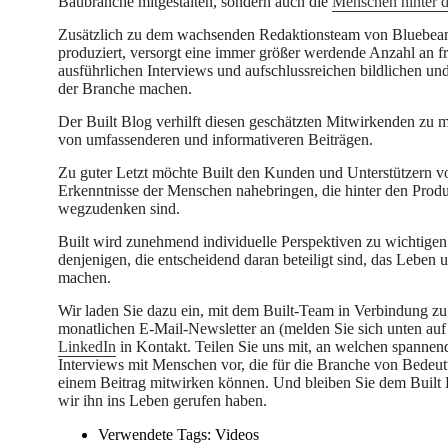
Baubranche mitgestalten, sondern auch die
Menschen hinter d
Zusätzlich zu dem wachsenden Redaktionsteam von Bluebeam
produziert, versorgt eine immer größer werdende Anzahl an fre
ausführlichen Interviews und aufschlussreichen bildlichen und
der Branche machen.
Der Built Blog verhilft diesen geschätzten Mitwirkenden zu me
von umfassenderen und informativeren Beiträgen.
Zu guter Letzt möchte Built den Kunden und Unterstützern v
Erkenntnisse der Menschen nahebringen, die hinter den Produ
wegzudenken sind.
Built wird zunehmend individuelle Perspektiven zu wichtigen
denjenigen, die entscheidend daran beteiligt sind, das Leben 
machen.
Wir laden Sie dazu ein, mit dem Built-Team in Verbindung zu
monatlichen E-Mail-Newsletter an (melden Sie sich unten auf
LinkedIn
in Kontakt. Teilen Sie uns mit, an welchen spannend
Interviews mit Menschen vor, die für die Branche von Bedeutu
einem Beitrag mitwirken können. Und bleiben Sie dem Built 
wir ihn ins Leben gerufen haben.
Verwendete Tags:
Videos