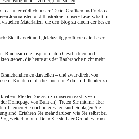
iesem Blog in den Vordergrund stellen
.
, das unermüdlich unsere Texte, Grafiken und Videos
ien Journalisten und Illustratoren unsere Leserschaft mit
 visuellen Materialien, die den Blog zu einem der besten
hr Sichtbarkeit und gleichzeitig profitieren die Leser
on Bluebeam die inspirierenden Geschichten und
kten stehen, die heute aus der Baubranche nicht mehr
 Branchenthemen darstellen – und zwar direkt von
unserer Kunden einfacher und ihre Arbeit erfüllender zu
 bleiben. Melden Sie sich zu unserem exklusiven
 der
Homepage von Built
an). Treten Sie mit mir über
en Themen Sie noch interessiert sind. Schlagen Sie
ng sind. Erfahren Sie mehr darüber, wie Sie selbst bei
Blog weiterhin treu. Denn Sie sind der Grund, warum