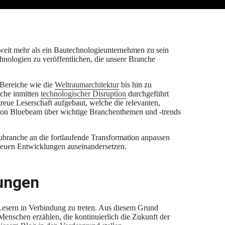
 weit mehr als ein Bautechnologieunternehmen zu sein
nologien zu veröffentlichen, die unsere Branche
 Bereiche wie die
Weltraumarchitektur
bis hin zu
nche inmitten
technologischer Disruption
durchgeführt
eue Leserschaft aufgebaut, welche die relevanten,
 von Bluebeam über wichtige Branchenthemen und -trends
branche an die fortlaufende Transformation anpassen
neuen Entwicklungen auseinandersetzen.
ungen
n Lesern in Verbindung zu treten. Aus diesem Grund
enschen erzählen, die kontinuierlich die Zukunft der