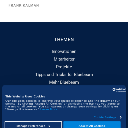
FRANK KALMAN
THEMEN
Innovationen
Mitarbeiter
Projekte
Tipps und Tricks für Bluebeam
Mehr Bluebeam
Videobeiträge
This Website Uses Cookies
Our site uses cookies to improve your online experience and the quality of our
service. By clicking “Accept All Cookies” or dismissing the banner, you agree to
INFORMATIONEN
the use of all cookies. You can opt-out or change your settings by clicking on
"Manage Preferences."
Learn More
.
Über Built
Cookie Settings
Pressecenter
Manage Preferences
Accept All Cookies