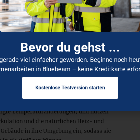
ensstil fordern, durch die Gestaltung
 Prozess verpflichtet die Architekt:innen,
n Funktion zu konzipieren. Die Strukturen
n passen sich im Laufe der Zeit an die
Bevor du gehst ...
er Menschen ändern sich und die
t gerade viel einfacher geworden. Beginne noch he
ten den Entwürfen auf dem Papier. Aus
narbeiten in Bluebeam – keine Kreditkarte erfor
d Ungenauigkeit gegenüber absoluter
rin des Architekturbüros Anupama Kundoo.
Kostenlose Testversion starten
e sich über die klimatischen Gegebenheiten
dingte Temperaturänderungen) und nutzen
irkulation und die natürlichen Heiz- und
 Gebäude in ihre Umgebung ein, sodass sie