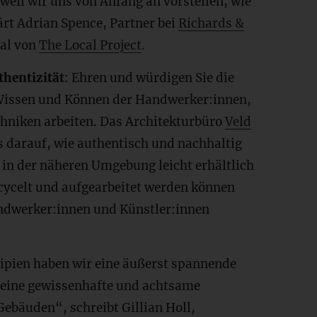
 weil wir uns von Anfang an vorstellen, wie
rt Adrian Spence, Partner bei
Richards &
nal von
The Local Project
.
hentizität
: Ehren und würdigen Sie die
 Wissen und Können der Handwerker:innen,
chniken arbeiten. Das Architekturbüro
Veld
s darauf, wie authentisch und nachhaltig
n in der näheren Umgebung leicht erhältlich
cycelt und aufgearbeitet werden können
ndwerker:innen und Künstler:innen
ipien haben wir eine äußerst spannende
 eine gewissenhafte und achtsame
ebäuden“, schreibt Gillian Holl,