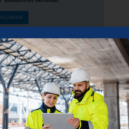
NLOADEN
rchitecture
selbst als „Slow Architects“, viele
chitecture in ihre Arbeit. Nachfolgend
itecture vor, die Sie bei jedem Projekt
Architecture stellt die Funktion vor die
schen Bedürfnisse der Kundschaft, die