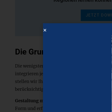
JETZT DOW
Die Grundsätze der Slow A
Die wenigsten Architekt:innen bezeichnen sich 
integrieren jedoch die Grundsätze der Slow Ar
stellen wir Ihnen fünf Prinzipien der Slow Arch
berücksichtigen sollten.
Gestaltung mit Blick auf die Funktion
: Slow 
Form und erfüllt die sozialen und psychologi