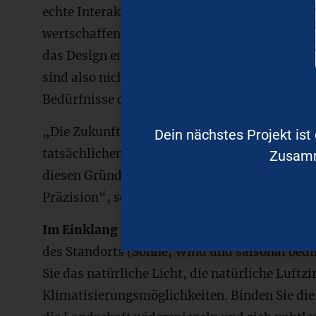
echte Interaktionen und einen erfüllenden Leb
wertschaffender Räume. Dieser kontinuierliche
das Design entsprechend der sich verändernde
sind also nicht starr oder unbeweglich, sonder
Bedürfnisse der Menschen und des Ortes an.
„Die Zukunft ist ungewiss, die Bedürfnisse d
Dein nächstes Projekt is
tatsächlichen Gegebenheiten entsprechen sel
Zusamme
diesen Gründen bevorzuge ich Flexibilität un
Präzision“, schreibt
Anupama Kundoo
, Leite
Im Einklang mit der Umwelt
: Informieren Si
des Standorts (Sonne, Wind und saisonal be
Sie das natürliche Licht, die natürliche Luftz
Klimatisierungsmöglichkeiten. Binden Sie die