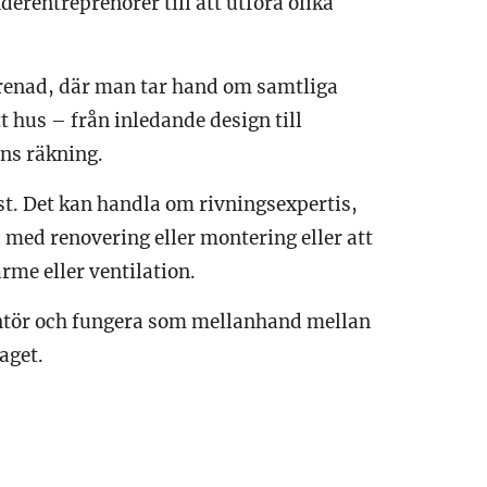
erentreprenörer till att utföra olika
eprenad, där man tar hand om samtliga
t hus – från inledande design till
ens räkning.
nst. Det kan handla om rivningsexpertis,
 med renovering eller montering eller att
rme eller ventilation.
antör och fungera som mellanhand mellan
aget.