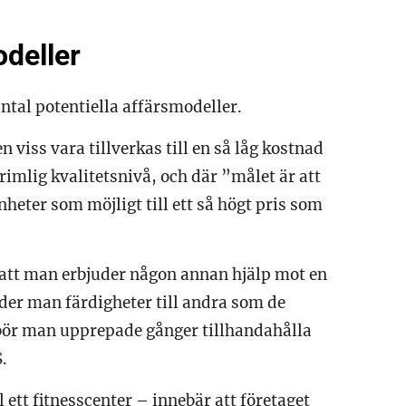
odeller
ntal potentiella affärsmodeller.
 viss vara tillverkas till en så låg kostnad
imlig kvalitetsnivå, och där ”målet är att
eter som möjligt till ett så högt pris som
att man erbjuder någon annan hjälp mot en
juder man färdigheter till andra som de
t bör man upprepade gånger tillhandahålla
.
 ett fitnesscenter – innebär att företaget