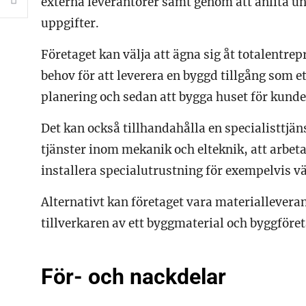
externa leverantörer samt genom att anlita und
uppgifter.
Företaget kan välja att ägna sig åt totalentr
behov för att leverera en byggd tillgång som et
planering och sedan att bygga huset för kund
Det kan också tillhandahålla en specialisttjä
tjänster inom mekanik och elteknik, att arbeta
installera specialutrustning för exempelvis vä
Alternativt kan företaget vara materiallever
tillverkaren av ett byggmaterial och byggföret
För- och nackdelar