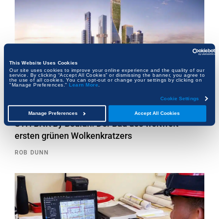
This Website Uses Cookies
Our site uses cookies to improve your online experience and the quality of our
service. By clicking “Accept All Cookies” or dismissing the banner, you agree to
the use of all cookies. You can opt-out or change your settings by clicking on
"Manage Preferences."
Learn More
.
Cookie Settings
Manage Preferences
Accept All Cookies
STH BNK By Beulah: Der Bau des weltweit
ersten grünen Wolkenkratzers
ROB DUNN