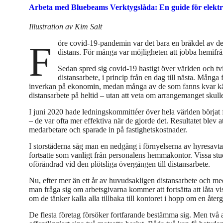
Arbeta med Bluebeams Verktygslåda: En guide för elektr
Illustration av Kim Salt
Före covid-19-pandemin var det bara en bråkdel av den globala arbetskraften som kunde överväga att arbeta på
distans. För många var möjligheten att jobba hemifrån
Sedan spred sig covid-19 hastigt över världen och tvin
distansarbete, i princip från en dag till nästa. Många 
inverkan på ekonomin, medan många av de som fanns kvar kämp
distansarbete på heltid – utan att veta om arrangemanget skulle 
I juni 2020 hade ledningskommittéer över hela världen börjat f
– de var ofta mer effektiva när de gjorde det. Resultatet blev
medarbetare och sparade in på fastighetskostnader.
I storstäderna såg man en nedgång i förnyelserna av hyresa
fortsatte som vanligt från personalens hemmakontor. Vissa stu
oförändrad
vid den plötsliga övergången till distansarbete.
Nu, efter mer än ett år av huvudsakligen distansarbete och me
man fråga sig om arbetsgivarna kommer att fortsätta att låta viss
om de tänker kalla alla tillbaka till kontoret i hopp om en åter
De flesta företag försöker fortfarande bestämma sig. Men tv