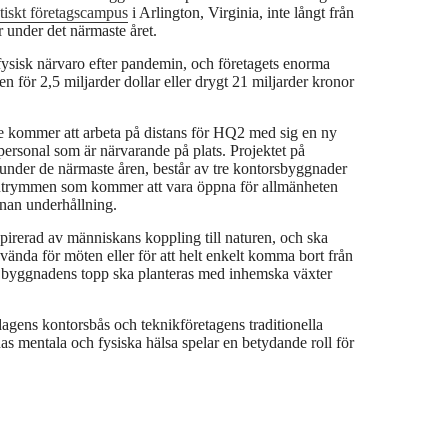
stiskt företagscampus
i Arlington, Virginia, inte långt från
 under det närmaste året.
 fysisk närvaro efter pandemin, och företagets enorma
 för 2,5 miljarder dollar eller drygt 21 miljarder kronor
e kommer att arbeta på distans för HQ2 med sig en ny
rsonal som är närvarande på plats. Projektet på
under de närmaste åren, består av tre kontorsbyggnader
usutrymmen som kommer att vara öppna för allmänheten
nan underhållning.
spirerad av människans koppling till naturen, och ska
vända för möten eller för att helt enkelt komma bort från
ll byggnadens topp ska planteras med inhemska växter
dagens kontorsbås och teknikföretagens traditionella
s mentala och fysiska hälsa spelar en betydande roll för