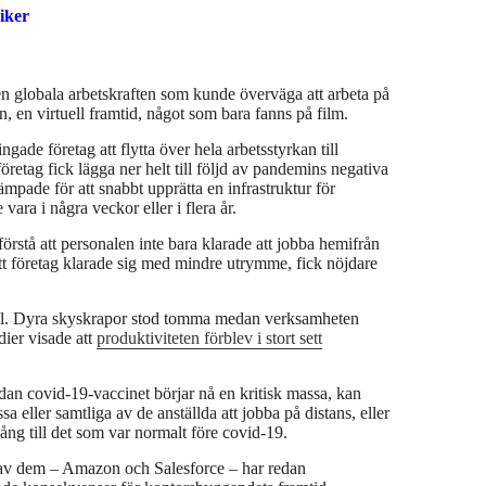
iker
, en virtuell framtid, något som bara fanns på film.
gade företag att flytta över hela arbetsstyrkan till
företag fick lägga ner helt till följd av pandemins negativa
ade för att snabbt upprätta en infrastruktur för
vara i några veckor eller i flera år.
örstå att personalen inte bara klarade att jobba hemifrån
 att företag klarade sig med mindre utrymme, fick nöjdare
vtal. Dyra skyskrapor stod tomma medan verksamheten
dier visade att
produktiviteten förblev i stort sett
dan covid-19-vaccinet börjar nå en kritisk massa, kan
a eller samtliga av de anställda att jobba på distans, eller
gång till det som var normalt före covid-19.
å av dem – Amazon och Salesforce – har redan