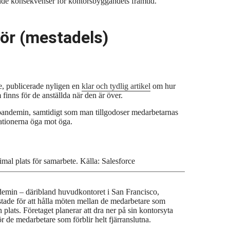
dande konsekvenser för kontorsbyggandets framtid.
för (mestadels)
e, publicerade nyligen en
klar och tydlig artikel
om hur
inns för de anställda när den är över.
pandemin, samtidigt som man tillgodoser medarbetarnas
ationerna öga mot öga.
al plats för samarbete. Källa: Salesforce
demin – däribland huvudkontoret i San Francisco,
stade för att hålla möten mellan de medarbetare som
 plats. Företaget planerar att dra ner på sin kontorsyta
ör de medarbetare som förblir helt fjärranslutna.