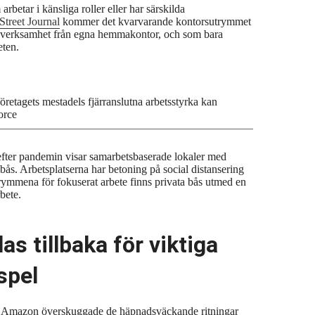
rbetar i känsliga roller eller har särskilda
 Street Journal
kommer det kvarvarande kontorsutrymmet
 sin verksamhet från egna hemmakontor, och som bara
eten.
öretagets mestadels fjärranslutna arbetsstyrka kan
orce
efter pandemin visar samarbetsbaserade lokaler med
bås. Arbetsplatserna har betoning på social distansering
trymmena för fokuserat arbete finns privata bås utmed en
bete.
s tillbaka för viktiga
spel
ör Amazon överskuggade de häpnadsväckande ritningar