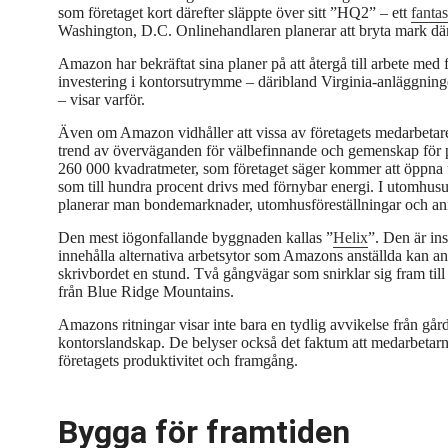
som företaget kort därefter släppte över sitt ”HQ2” – ett
fanta
Washington, D.C. Onlinehandlaren planerar att bryta mark där
Amazon har bekräftat sina planer på att återgå till arbete med
investering i kontorsutrymme – däribland Virginia-anläggningen
– visar varför.
Även om Amazon vidhåller att vissa av företagets medarbetar
trend av överväganden för välbefinnande och gemenskap för pe
260 000 kvadratmeter, som företaget säger kommer att öppna 
som till hundra procent drivs med förnybar energi. I utomh
planerar man bondemarknader, utomhusföreställningar och an
Den mest iögonfallande byggnaden kallas ”
Helix
”. Den är in
innehålla alternativa arbetsytor som Amazons anställda kan an
skrivbordet en stund. Två gångvägar som snirklar sig fram ti
från Blue Ridge Mountains.
Amazons ritningar visar inte bara en tydlig avvikelse från går
kontorslandskap. De belyser också det faktum att medarbetarna
företagets produktivitet och framgång.
Bygga för framtiden