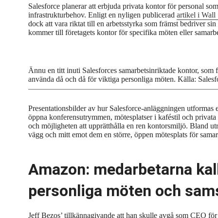
Salesforce planerar att erbjuda privata kontor för personal som a
infrastrukturbehov. Enligt en nyligen publicerad
artikel i Wall
dock att vara riktat till en arbetsstyrka som främst bedriver
kommer till företagets kontor för specifika möten eller samarb
Ännu en titt inuti Salesforces samarbetsinriktade kontor, som f
använda då och då för viktiga personliga möten. Källa: Salesf
Presentationsbilder av hur Salesforce-anläggningen utformas 
öppna konferensutrymmen, mötesplatser i kaféstil och privata 
och möjligheten att upprätthålla en ren kontorsmiljö. Bland u
vägg och mitt emot dem en större, öppen mötesplats för samar
Amazon: medarbetarna kalla
personliga möten och sam
Jeff Bezos’ tillkännagivande att han skulle avgå som CEO f