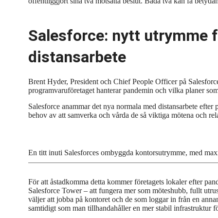
offentliggjort sina två motsatta beslut. Båda två kan få bety
Salesforce: nytt utrymme 
distansarbete
Brent Hyder, President och Chief People Officer på Salesforc
programvaruföretaget hanterar pandemin och vilka planer som f
Salesforce anammar det nya normala med distansarbete efter 
behov av att samverka och vårda de så viktiga mötena och rel
En titt inuti Salesforces ombyggda kontorsutrymme, med maxim
För att åstadkomma detta kommer företagets lokaler efter pan
Salesforce Tower – att fungera mer som möteshubb, fullt utru
väljer att jobba på kontoret och de som loggar in från en annan
samtidigt som man tillhandahåller en mer stabil infrastruktur f