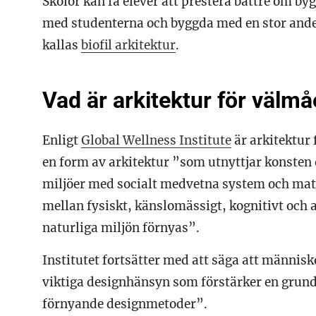
Skolor kan få elever att prestera bättre om b
med studenterna och byggda med en stor andel
kallas
biofil arkitektur
.
Vad är arkitektur för välm
Enligt
Global Wellness Institute
är arkitektur 
en form av arkitektur ”som utnyttjar konsten
miljöer med socialt medvetna system och mate
mellan fysiskt, känslomässigt, kognitivt och
naturliga miljön förnyas”.
Institutet fortsätter med att säga att männis
viktiga designhänsyn som förstärker en grund
förnyande designmetoder”.