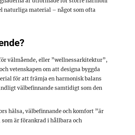
yggnaderna är utformade för större harmoni
 naturliga material – något som ofta
ående?
för välmående, eller ”wellnessarkitektur”,
 och vetenskapen om att designa byggda
rial för att främja en harmonisk balans
 andligt välbefinnande samtidigt som den
kors hälsa, välbefinnande och komfort ”är
 som är förankrad i hållbara och