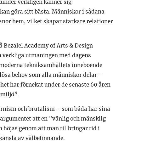
kunder verkligen känner sig
an göra sitt bästa. Människor i sådana
anor hem, vilket skapar starkare relationer
 på Bezalel Academy of Arts & Design
en verkliga utmaningen med dagens
et moderna tekniksamhällets inneboende
dlösa behov som alla människor delar –
et har förnekat under de senaste 60 åren
 miljö”.
rnism och brutalism – som båda har sina
a argumentet att en ”vänlig och mänsklig
n höjas genom att man tillbringar tid i
känsla av välbefinnande.