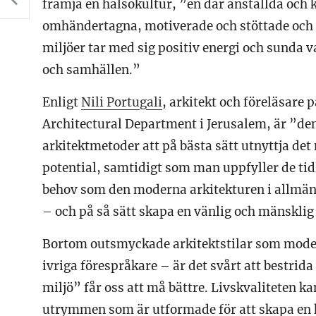
främja en hälsokultur, ”en där anställda och 
omhändertagna, motiverade och stöttade och k
miljöer tar med sig positiv energi och sunda v
och samhällen.”
Enligt
Nili Portugali
, arkitekt och föreläsare
Architectural Department i Jerusalem, är ”d
arkitektmetoder att på bästa sätt utnyttja d
potential, samtidigt som man uppfyller de ti
behov som den moderna arkitekturen i allmänh
– och på så sätt skapa en vänlig och mänsklig
Bortom outsmyckade arkitektstilar som mode
ivriga förespråkare – är det svårt att bestrid
miljö” får oss att må bättre. Livskvaliteten ka
utrymmen som är utformade för att skapa en 