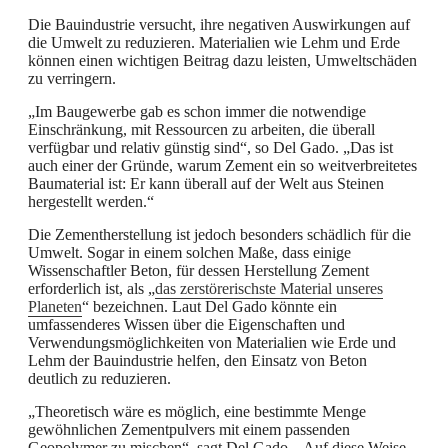
Die Bauindustrie versucht, ihre negativen Auswirkungen auf
die Umwelt zu reduzieren. Materialien wie Lehm und Erde
können einen wichtigen Beitrag dazu leisten, Umweltschäden
zu verringern.
„Im Baugewerbe gab es schon immer die notwendige
Einschränkung, mit Ressourcen zu arbeiten, die überall
verfügbar und relativ günstig sind“, so Del Gado. „Das ist
auch einer der Gründe, warum Zement ein so weitverbreitetes
Baumaterial ist: Er kann überall auf der Welt aus Steinen
hergestellt werden.“
Die Zementherstellung ist jedoch besonders schädlich für die
Umwelt. Sogar in einem solchen Maße, dass einige
Wissenschaftler Beton, für dessen Herstellung Zement
erforderlich ist, als „
das zerstörerischste Material unseres
Planeten
“ bezeichnen. Laut Del Gado könnte ein
umfassenderes Wissen über die Eigenschaften und
Verwendungsmöglichkeiten von Materialien wie Erde und
Lehm der Bauindustrie helfen, den Einsatz von Beton
deutlich zu reduzieren.
„Theoretisch wäre es möglich, eine bestimmte Menge
gewöhnlichen Zementpulvers mit einem passenden
Geopolymer zu mischen“, sagt Del Gado. „Auf diese Weise