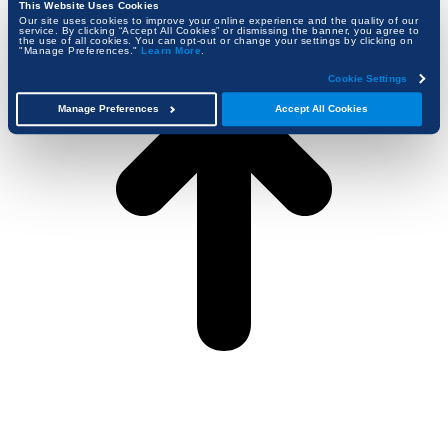
This Website Uses Cookies
Our site uses cookies to improve your online experience and the quality of our
t
service. By clicking “Accept All Cookies” or dismissing the banner, you agree to
the use of all cookies. You can opt-out or change your settings by clicking on
T
"Manage Preferences."
Learn More
.
Cookie Settings
Manage Preferences
Accept All Cookies