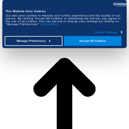
Datenschutzrichtlinie
DMCA-Richtlinie
This Website Uses Cookies
Our site uses cookies to improve your online experience and the quality of our
Footer
service. By clicking “Accept All Cookies” or dismissing the banner, you agree to
Copyright © 2002 - 2026
Bluebeam.
the use of all cookies. You can opt-out or change your settings by clicking on
"Manage Preferences."
Learn More
.
Alle Rechte vorbehalten.
Bluebeam gehört zur
Nemetschek Group
Cookie Settings
Manage Preferences
Accept All Cookies
t
T